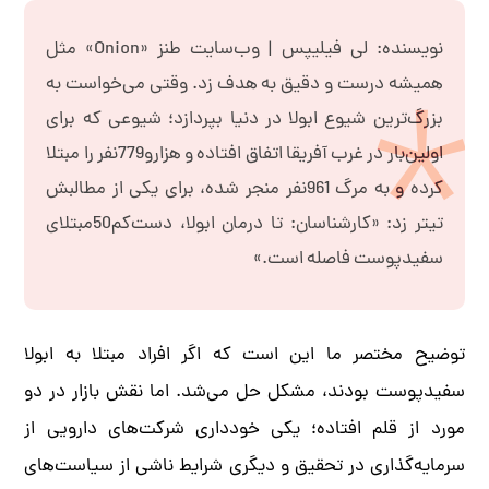
نویسنده: لی فیلیپس | وب‌سایت طنز «Onion» مثل
همیشه درست و دقیق به هدف زد. وقتی می‌خواست به
بزرگ‌ترین شیوع ابولا در دنیا بپردازد؛ شیوعی که برای
اولین‌بار در غرب آفریقا اتفاق افتاده و هزارو779نفر را مبتلا
کرده و به مرگ 961نفر منجر شده، برای یکی از مطالبش
تیتر زد: «کارشناسان: تا درمان ابولا، دست‌کم50مبتلای
سفیدپوست فاصله است.»
توضیح مختصر ما این است که اگر افراد مبتلا به ابولا
سفیدپوست بودند، مشکل حل می‌شد. اما نقش بازار در دو
مورد از قلم افتاده؛ یکی خودداری شرکت‌های دارویی از
سرمایه‌گذاری در تحقیق و دیگری شرایط ناشی از سیاست‌های