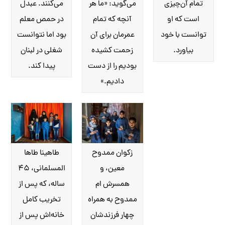
تمام آن‌چیزی
می‌گوید: «ما هر
می‌کنند. عبدل
است که او
آنچه که تمام
در حمص معلم
توانست با خود
عمرمان برای آن
بود اما نتوانست
بیاورد.
زحمت کشیده
شغلی در لبنان
بودیم را از دست
پیدا کند.
دادیم.»
زکوان ممدوح
طاهینا طاها
معین، و
المسلمانی، ۴۵
همسرش ام
ساله، که پس از
ممدوح به همراه
تخریب کامل
چهار فرزندشان
خانه‌اش پس از