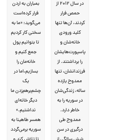
در سال ۲۰۱۲ از
بمباران به اردن
حمص فرار
فرار کرده‌است
کردند، آن‌ها تنها
می‌گوید: «ما به
کلید ورودی
سختی کار کردیم
خانه‌شان و
تا بتوانیم پول
پاسپورت‌هایشان
جمع کنیم و
را برداشتند. از
خانه‌مان را
فرزندانشان، تنها
بسازیم،اما در
ممدوح یازده
یک
ساله، زندگی‌شان
چشم‌برهم‌زدن ما
در سوریه را به
دیگر خانه‌ای
خاطر دارد.
نداشتیم.»
ممدوح طی
همسر طاهینا به
درگیری در سن
سوریه برمی‌گردد
شش سالگی از
تا تلاش کند و