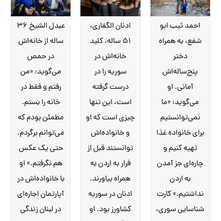
احمد ثیب ابو
ادنان الگفاری،
عبدل الشیخ ۳۶
شفع، به همراه
۵۱ ساله، کلید
ساله از خانه‌اش
دختر
خانه‌اش در
در حمص
پنج‌ساله‌اش
سوریه را در
می‌گوید‌: «من
آمانی. او
درست گرفته
رفتم و فقط در
می‌گوید: «ما
است، این تنها
خانه را بستم.
نمی‌توانستیم
چیزی است که او
مطمئن بودم که
برای خانواده غذا
و خانواده‌اش
می‌توانم برگردم.
تهیه کنیم و
توانستند قبل از
حتی یک عکس
چاره‌ای جز آمدن
فرار به اردن به
هم نگرفتم.» او
به اردن
همراه بیاورند.
با خانواده‌اش در
نداشتیم.» کارت
ادنان در سوریه
آپارتمان اجاره‌ای
شناسایی سوری،
کشاورز بود. او
در لبنان زندگی