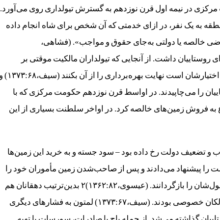
‌های دهقانی. حکومت مرکزی در نیمه اول قرن نوزدهم به گسترش تیولداری روی می‌آورد.
طقه به یک نفر، در ازای خدمتی که آن شخص برای شاه انجام داده
اراضی خالصه یا دولتی به‌جای حقوق و مواجب». (فشاهی،
ری برای روستاییان داشت. از آنجایی که تیولداران مالکیت موقتی بر
زمین‌ها داشتند درصدد برمی‌آمدند تا در مدتی که زمین در اختیارشان است نهایت بهره‌برداری را از آن بکنند (س
ییان را می‌چاپیدند. در اواسط قرن نوزدهم حکومت مرکزی که با
به فروش زمین‌های خالصه کرد. در اواخر سلطنت بسیاری از این
ب و تضعیف دولت رخ داده بود – سود جسته و به خرید این زمین‌ها
قیمت را پیشنهاد می‌دادند و پس از صاحب‌شدن زمین مأموران خود را
به جمع‌آوری مالیات‌های سنگین از دهقانان می‌گماردند تا پول‌شان را بازگردانند. (عیسوی،۱۳۶۲:۸۲)۲ بدین‌ترتیب دهقانان هم
مجبور به پرداخت مالیات به دولت و هم بهره مالکانه به مالکان خصوصی بودند. (سیف،۱۳۷۳:۶۷) لمتون به فشارهای دیگری
تاییان گذاشته می‌شد. از جمله باج یا صادرات، سورسات یا تهیه