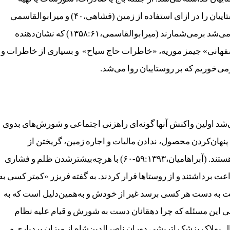
ارزاق. (لمتون،۱۳۴۵:۲۸۴) فشاهی نیز چهارده تکلیف روستاییان را در ازای استفاده از زمین (فشاهی،۴۰) و میرابوالقاسمی
سی‌وچهار نوع مالیات و عوایدی را که از روستاییان گرفته می‌شد برمی‌شمارند (میرابوالقاسمی،۱۳۵۸:۶۱) که نشان‌دهنده
اصفهانی» جیمز موریه، «خاطرات حاج سیاح» و بسیاری از خاطرات و
ی‌خوریم که بر روستاییان روا می‌شد.
می‌شد اولین واکنش آنها گونه‌ای راهزنی اجتماعی و شورش‌های بدوی
نهان‌کردن محصول، ندادن مالیات و اجاره زمین، گریختن از
روستاها، بست‌نشستن در مکان‌های مقدس از این جمله هستند. (آبراهامیان،۵۹:۱۳۹۳-۶۰) با هرچه‌بیشترشدن ظلم و فشاری
ت برداشتند و از روستاها فرار کردند. به گفته فریزر «کمتر کسی به
به دست هر کسی برسد غیر از خودش و به‌همین‌دلیل است که به
یر راضی‌اند». (سیف،۱۳۷۳:۷۵) به‌طورکلی این مسئله که چرا دهقانان دست به شورش و قیام علیه نظام
ل پولاک پزشک اتریشی دوران ناصرالدین‌شاه از میزان بردباری و