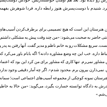
هرش رو دیده بود. بعد هم اومدن خواستگاریش. خودش دوست‌پسر
کرد. شنیدم با دوست‌پسرش هنوز رابطه داره. فردا شوهرش بفهمه
ر این هنرستان این است که هیچ تصمیمی برای برطرف‌کردن آسیب‌های
سختی حاضر به صحبت می‌شود: «من چند وقت پیش یه مشکلی داشتم،
ت. سریع مشکلات رو به خانم ناظم و مدیر گفت. آنها رفتن به پدر و
تباط داره. خب این چه وضع مشاوره‌‌ دادنه؟ اگه بابام باور می‌کرد که
 مشاور نمی‌رم. تنها کاری که مشاور برای من کرد این بود که اعتماد
. نمی‌ذارن بیرون برم. محدود شدم». اگر چه آمار دقیقی وجود ندارد
ین هنرستان نمونه کوچکی از مجموعه آسیب‌های اجتماعی است؛ سمانه
درش به دادگاه توانسته خسارت بگیرد، می‌گوید: «من حالا به خاطر
ی‌شم.»