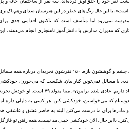
ودکشی کرده‌اند. هشت نفر خود را حلق‌آویز کرده‌اند، سه نفر از ساختمان خانه و پل
ه است»، با این‌حال زنگ‌های خطر در این هنرستان صدای وهم‌ناک‌تری
 مدرسه نمی‌رود اما متأسف است که تاکنون اقدامی جدی برای
ی که مدیران مدارس با دانش‌آموز ناهنجاری انجام می‌دهند، این
«ببینید، مدرسه ما ۳۵۰ نفر شاگرد داره که ۲۰۰ نفرشون چشم و گوششون بازه. ۱۵۰ نفرشون تجربه‌‌ای درباره همه مسائ
عادیه. با مسائل نمی‌تونن کنار بیان. شکست که می‌خورن، خودکشی
می‌کنن. حالا با قرص یا چیزهای دیگه. ما از این موارد زیاد داریم. عادی شده برامون». مینا متولد ۷۹ است. او خودش تجر
وستام که می‌خواستن، خودکشی کنن. هر کسی یه دلیلی داره اما
و مادرها برای ما درست می‌کنن البته به خاطر عشق و عاشقی هم
کنن. بااین‌حال، الان خودکشی خیلی مد نیست. همه رفتن تو فاز گل