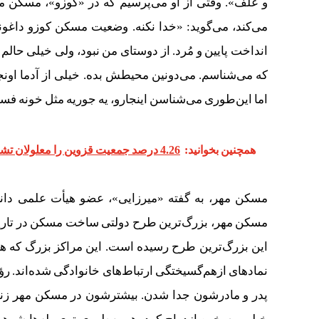
و علف». وقتی از او می‌پرسیم که در «کوزو»، مسکن مه
می‌کند، می‌گوید: «خدا نکنه. وضعیت مسکن کوزو داغون
انداخت پایین و مُرد. از دوستای من نبود، ولی خیلی حالم
که می‌شناسم. می‌دونین محیطش بده. خیلی از آدما اونجا 
اما این‌طوری می‌شناسن اینجارو، یه جوریه مثل خونه فسا
همچنین بخوانید:
4.26 درصد جمعیت قزوین را معلولان تشکیل می‌دهند‌
مسکن‌ مهر، به گفته «میرزایی»، عضو هیأت علمی دان
مسکن مهر، بزرگ‌ترین طرح دولتی ساخت مسکن در تاریخ ا
این بزرگ‌ترین طرح رسیده است. این مراکز بزرگ که هنوز
نمادهای ازهم‌گسیختگی ارتباط‌های خانوادگی شده‌اند. رؤیا
پدر و مادرشون جدا شدن. بیشترشون در مسکن مهر زندگ