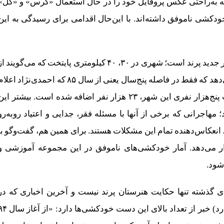
ی‌که به‌راحتی عکس پروفایل خود را در حال استعمال «گرس» و «گل»
خودکشی ناموفق داشته‌اند. با این‌حال اقدامی برای رسیدگی به این
هنرستان پرند، یکی از مجموعه‌های آموزشی واقع در شهر جدید پرند است؛ شهری در ۳۰، ۴۰ کیلومتری پایتخت که می‌گویند 
سال ۹۵ به‌یکباره چهره‌اش تغییر کرد. بررسی‌ها نشان می‌دهد که فقط در فاصله پنج‌سال یعنی از سال ۸۵ که احمدی‌نژاد اع
کرد، مسکن مهر در پرند برپا شود تا سال ۹۰، به جمعیت پنج‌هزار نفری این شهر، ۲۳ هزار نفر اضافه شده است. بیشتر ای
هاجرانی که برخی از آنها با مسئله فقر، جدایی و اعتیاد روبه‌رو
انعکاس‌دهنده تمام این مشکلات هستند. برای همین هم، گفت‌وگو با
ار می‌دهد. آمار خودکشی‌های ناموفق در این مجموعه آموزشی و
شود.
ی گذشته تنها حکایت هنرستان پرند نیست و آخرین اخباری که در
رسانه‌ها منتشر شده، (از آنجایی‌که آمار رسمی وجود ندارد) خبر از تعداد بالای این دست خودکشی