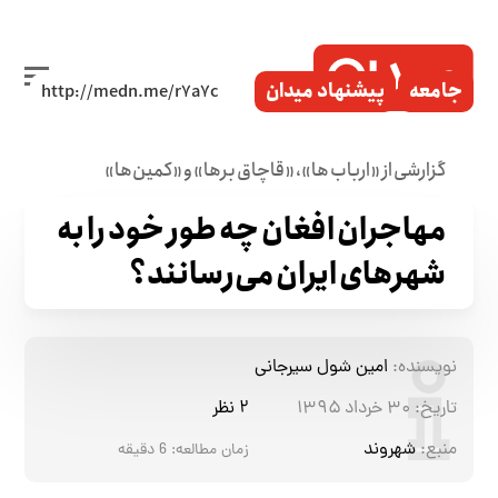
جامعه
پیشنهاد میدان
گزارشی از «ارباب ها»، «قاچاق برها» و «کمین‌ها»
مهاجران افغان چه طور خود را به
شهرهای ایران می‌رسانند؟
نویسنده:
امین شول سیرجانی
تاریخ:
۳۰ خرداد ۱۳۹۵
۲ نظر
منبع:
شهروند
زمان مطالعه:
6
دقیقه