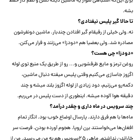
برای این‌که اشتباهی سوار یه ماشین دیگه نشن و نظم کار حفظ
بشه.
تا حالا گیر پلیس نیفتادی؟
نه. ولی خیلی از رفیقام گیر افتادن چندبار. ماشین دونفرشون
مصادره شد. ولی بعضیا هم «دودزا» می‌زنند و فرار می‌کنن.
«دودزا» چی هست؟
روغن ترمز و مایع ظرفشویی و… رو از طریق یک منبع توی لوله
اگزوز جاسازی می‌کنیم وقتی پلیس میفته دنبال ماشین،
دکمه‌رو می‌زنیم، دود زیادی از لوله اگزوز بلند میشه و چند
دقیقه هوا آلوده میشه. اینطوری از دست پلیس در می‌ریم.
چند سرویس در ماه داری و چقدر درآمد؟
ماه‌ها با هم فرق دارند. پارسال اوضاع خوب بود. انگار تمام
افغان‌ها می‌خواستند برن اروپا. هجوم آورده بودن. فرصت سر
خاراندن نداشتم. ماهی ۲۵سرویس هم به من می‌رسید. من از