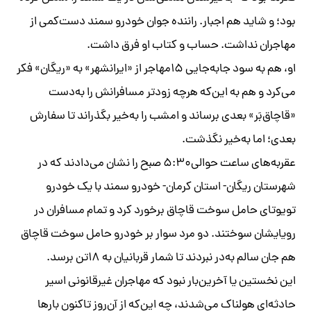
بود؛ و شاید هم اجبار. راننده جوان خودرو سمند دست‌کمی از
مهاجران نداشت. حساب و کتاب او فرق داشت.
او، هم به سود جابه‌جایی ۱۵مهاجر از «ایرانشهر» به «ریگان» فکر
می‌کرد و هم به این‌که هرچه زود‌تر مسافرانش را به‌دست
«قاچاق‌بَر» بعدی برساند و امشب را به‌خیر بگذراند تا سفارش
بعدی؛ اما به‌خیر نگذشت.
عقربه‌های ساعت حوالی۵:۳۰ صبح را نشان می‌دادند که در
شهرستان ریگان- استان کرمان- خودرو سمند با یک خودرو
تویوتای حامل سوخت قاچاق برخورد کرد و تمام مسافران در
رویایشان سوختند. دو مرد سوار بر خودرو حامل سوخت قاچاق
هم جان سالم به‌در نبردند تا شمار قربانیان به ۱۸تن برسد.
این نخستین‌ یا آخرین‌بار نبود که مهاجران غیرقانونی اسیر
حادثه‌ای هولناک می‌شدند، چه این‌که از آن‌روز تاکنون بار‌ها