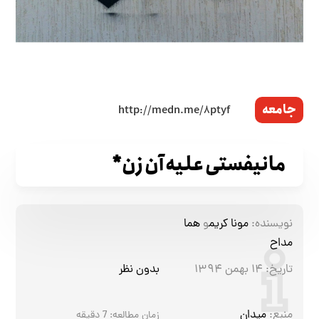
جامعه
مانیفستی علیه آن زن*
نویسنده:
مونا کریم
و
هما
مداح
تاریخ:
۱۴ بهمن ۱۳۹۴
بدون نظر
منبع:
میدان
زمان مطالعه:
7
دقیقه