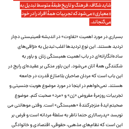
شاید شکاف، فرهنگ و تاریخ طبقۀ متوسط تبدیل به
«معیاری» می‌شود که تجربیات همۀ افراد را در خود
می‌گنجاند.
بسیاری در مورد اهمیت «تفاوت» در اندیشه فمینیستی دچار
تردید هستند. این نوع تردیدها اغلب تبدیل به حرّافی‌های
ساده‌انگارانه‌ای در باب اهمیت همبستگی زنان و باور به
شکنندگی همۀ آنان می‌شود. این باور متکی بر عقیده‌ای رایج در
این باب است که مردان صاحبان بلامنازع قدرت در جامعه
هستند. نمی‌خواهم در اینجا در مورد موضوع هویت جنسیتی و
تجربیات روزمرۀ مفروض «زن» و «مرد» صحبت کنم. موضوع
صحبتم ایدۀ منزجرکنندۀ «همبستگی» است. وقتی موهانتی می
نویسد «پدرسالاری حتما ناظر به سلطۀ مردانه است و فرض بر
این است که نظام‌های مذهبی، حقوقی، اقتصادی و خانوادگی