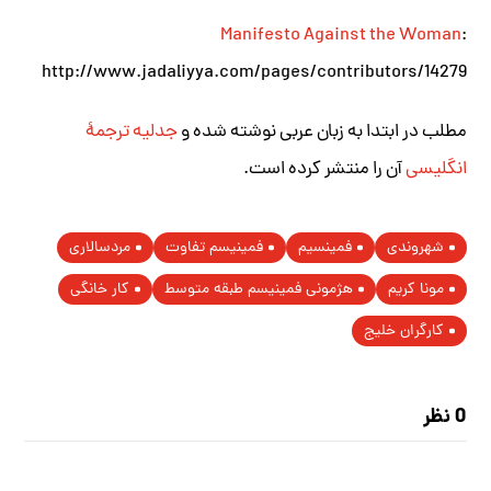
Manifesto Against the Woman
:
http://www.jadaliyya.com/pages/contributors/14279
مطلب در ابتدا به زبان عربی نوشته شده و
جدلیه ترجمۀ
انگلیسی
آن را منتشر کرده است.
شهروندی
فمینسیم
فمینیسم تفاوت
مردسالاری
مونا کریم
هژمونی فمینیسم طبقه متوسط
کار خانگی
کارگران خلیج
0 نظر