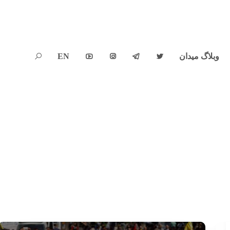
وبلاگ میدان
EN




