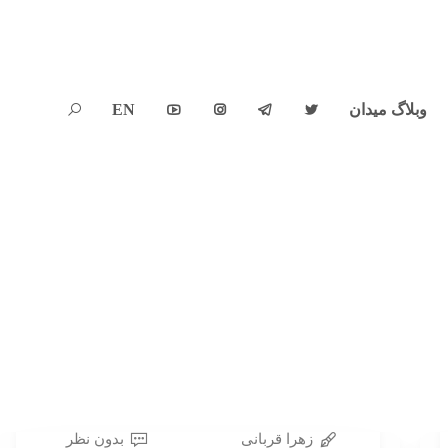
وبلاگ میدان
EN





زهرا قربانی
بدون نظر