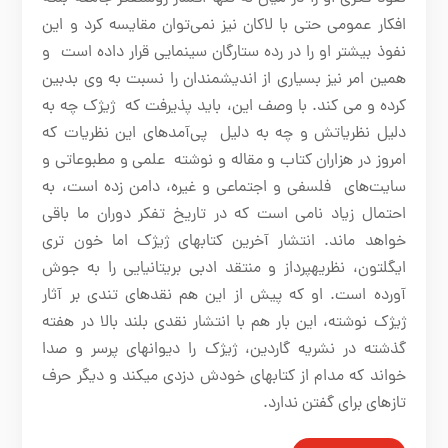
افکار عمومی حتی با لاکان نیز نمی‌توان مقایسه کرد و این
نفوذ بیشتر او را در رده ستارگان سینمایی قرار داده است و
همین امر نیز بسیاری از اندیشمندان را نسبت به وی بدبین
کرده و می کند
.
با وصف این، باید پذیرفت که ژیژک چه به
دلیل نظریاتش و چه به دلیل پی‌آمدهای این نظریات که
امروز در هزاران کتاب و مقاله و نوشته علمی و مطبوعاتی و
سایت‌های فلسفی و اجتماعی و غیره، دامن زده است، به
احتمال زیاد نامی
­
است که در تاریخ تفکر دوران ما باقی
خواهد ماند
.
انتشار آخرین کتاب
های ژیژک اما خون تری
ایگلتون، نظریه
پرداز و منتقد ادبی بریتانیایی را به جوش
آورده است
.
او که پیش از این هم نقدهای تندی بر آثار
ژیژک نوشته، این بار هم با انتشار نقدی بلند بالا در هفته
گذشته در نشریه گاردین، ژیژک را دیوانه
ای پرسر و صدا
خواند که مدام از کتاب
های خودش دزدی می
کند و دیگر حرف
تازه
ای برای گفتن ندارد
.