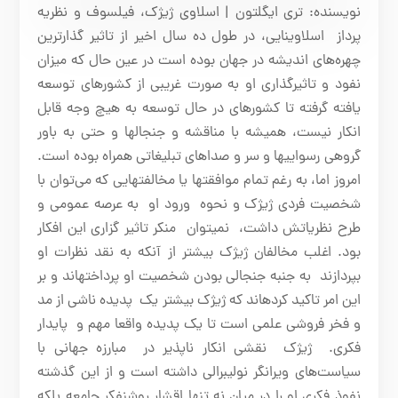
نویسنده: تری ایگلتون | اسلاوی ژیژک، فیلسوف و نظریه
پرداز اسلاوینایی، در طول ده سال اخیر از تاثیر گذارترین
چهره‌های اندیشه در جهان بوده است در عین حال که میزان
نفود و تاثیرگذاری او به صورت غریبی از کشورهای توسعه
یافته گرفته تا کشورهای در حال توسعه به هیچ وجه قابل
انکار نیست، همیشه با مناقشه و جنجال
ها و حتی به باور
گروهی رسوایی
ها و سر و صداهای تبلیغاتی همراه بوده است
.
امروز اما، به رغم تمام موافقت
ها یا مخالفت
هایی که می‌توان با
شخصیت فردی ژیژک و نحوه ورود او به عرصه عمومی و
طرح نظریاتش داشت، نمی
توان منکر تاثیر گزاری این افکار
بود
.
اغلب مخالفان ژیژک بیشتر از آنکه به نقد نظرات او
بپردازند به جنبه جنجالی بودن شخصیت او پرداخته
اند و بر
این امر تاکید کرده
اند که ژیژک بیشتر یک پدیده ناشی از مد
و فخر فروشی علمی است تا یک پدیده واقعا مهم و پایدار
فکری
.
ژیژک نقشی انکار ناپذیر در مبارزه جهانی با
سیاست‌های ویرانگر نولیبرالی داشته است و از این گذشته
نفوذ فکری او را در میان نه تنها اقشار روشنفکر جامعه بلکه