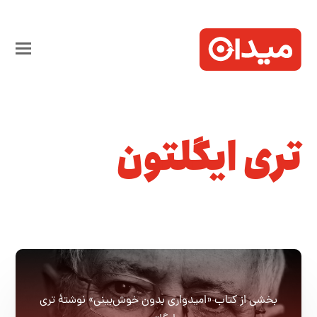
تری ایگلتون
بخشی از کتاب «امیدواری بدون خوش‌بینی» نوشتهٔ تری