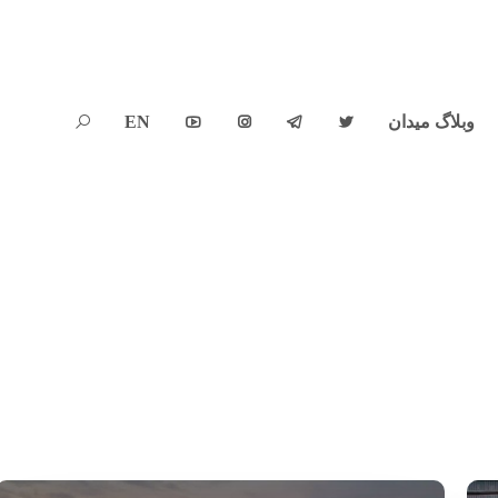
وبلاگ میدان
EN




