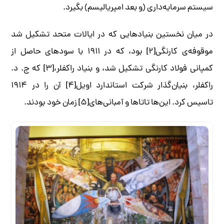
سیستم سرمایه­‌داری (و بعد امپریالیسم) بگیرد.
در میان نخستین بنیادهایی که در ایالات متحد تشکیل شد
موقوفه­‌ی کارنگی[۲] بود، که در ۱۹۱۱ با سودهای حاصل از
کمپانی فولاد کارنگی تشکیل شد، و بنیاد راکفلر،[۳] که ج. د.
راکفلر، بنیان­‌گذار شرکت استاندارد اویل[۴] آن را در ۱۹۱۴
تاسیس کرد. این‌ها تاتاها و آمبانی‌­های[۵] زمان خود بودند.