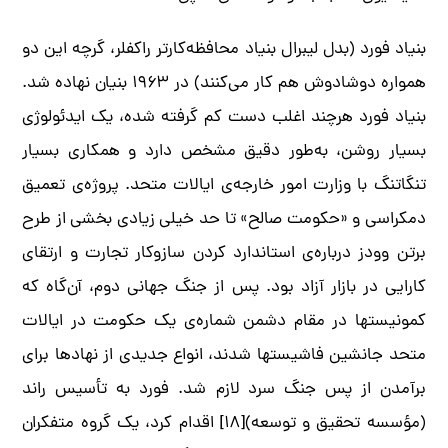
بنیاد فورد (بدل لیبرال بنیاد محافظه‌کارتر راکفلر، گرچه این دو
همواره دوشادوش هم کار می‌­کنند) در ۱۹۶۳ بنیان نهاده شد.
بنیاد فورد هرچند اغلب دست کم گرفته شده، یک ایدئولوژی
بسیار روشن، به‌­طور دقیق مشخص دارد و همکاری بسیار
تنگاتنگ با وزارت امور خارجه‌ی ایالات متحد. پروژه­‌ی تعمیق
دمکراسی و «حکومت صالح» تا حد خیلی زیادی بخشی از طرح
برتن وودز درباره­‌ی استاندارد کردن سازوکار تجارت و ارتقای
کارایی در بازار آزاد بود. پس از جنگ جهانی دوم، آن­‌گاه که
کمونیست­ها در مقام دشمن شماره­‌ی یک حکومت در ایالات
متحد جانشین فاشیست­ها شدند، انواع جدیدی از نهادها برای
برآمدن از پس جنگ سرد لازم شد. فورد به­ تأسیس راند
(مؤسسه تحقیق و توسعه)[۱۸] اقدام کرد، یک گروه متفکران