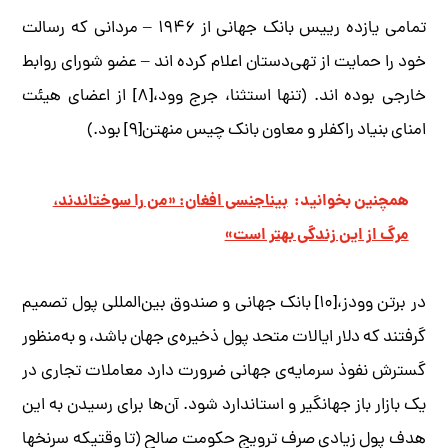
تمامی یازده رییس بانک جهانی از ۱۹۴۶ – مردانی که رسالت
خود را حمایت از تهی‌دستان اعلام کرده ­ا‌ند – عضو شورای روابط
خارجی بوده ­اند. (تنها استثنا، جرج وود،[۸] از اعضای هیئت
امنای بنیاد راکفلر و معاون بانک چیس منهتن[۹] بود.)
همچنین بخوانید:
بیناجنسی افغان: «من را سوختاندند،
مرگ از این زندگی بهتر است»
در برتن وودز،[۱۰] بانک جهانی و صندوق بین‌­المللی پول تصمیم
گرفتند که دلار ایالات متحد پول ذخیره­‌ی جهان باشد، و به­‌منظور
گسترش نفوذ سرمایه­‌ی جهانی ضرورت دارد معاملات تجاری در
یک بازار باز جهانگیر و استاندارد شود. آن­‌ها برای رسیدن به این
هدف پول زیادی صرف ترویج حکومت صالح (تا وقتی­که سرنخ­ها