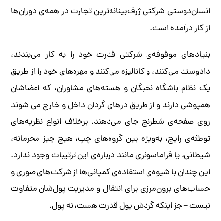
انسان‌دوستی شرکتی ژرف‌­بینانه‌­ترین تجارت در همه‌­ی دوران­‌ها
از کار درآمده­ است.
بنیادهای موقوفه­‌ی شرکتی قدرت خود را به­ کار می‌­بندند،
دادوستد می‌­کنند، و کانالیزه­ می­‌کنند و مهره­‌های خود را از طریق
یک نظام باشگاه نخبگان و هسته­‌های مشاوران، که اعضاشان
همپوشی دارند و از طریق درهای گردان داخل و خارج می ­شوند
روی صفحه‌­ی شطرنج جای می­‌دهند. برخلاف انواع نظریه­‌های
توطئه‌­ی رایج، به­‌ویژه بین گروه‌های چپ، هیچ چیز محرمانه،
شیطانی، یا فراماسونری مانند درباره­‌ی این ترتیبات وجود ندارد.
این چندان با شیوه­‌ی استفاده­‌ی کمپانی‌­ها از شرکت­‌های صوری و
حساب­‌های برون­‌مرزی برای انتقال و مدیریت پول­‌شان متفاوت
نیست – جز این­که گردش پول قدرت هست، نه پول.