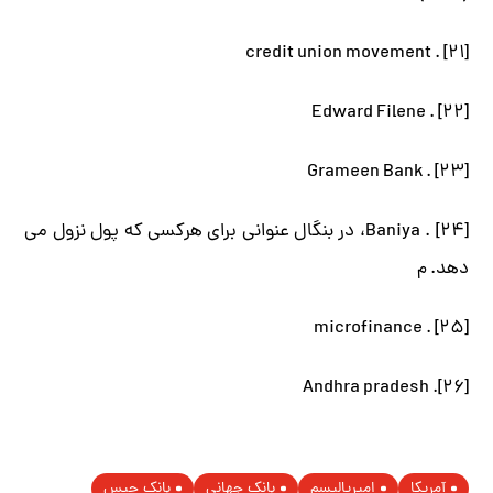
[۲۱] . credit union movement
[۲۲] . Edward Filene
[۲۳] . Grameen Bank
[۲۴] . Baniya، در بنگال عنوانی برای هرکسی که پول نزول می
دهد. م
[۲۵] . microfinance
[۲۶]. Andhra pradesh
آمریکا
امپریالیسم
بانک جهانی
بانک چیس