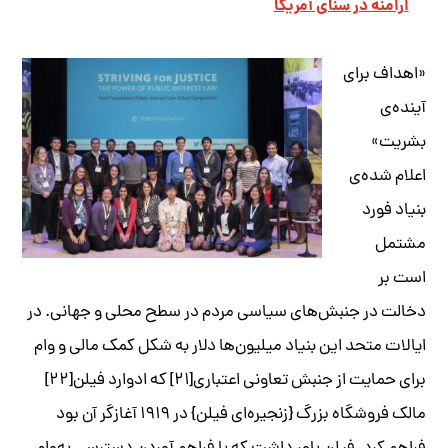
ارامنه در سنای آمریکا
«اهداف برای
آینده­‌ی
بشریت»
اعلام شده­‌ی
بنیاد فورد
مشتمل
است بر
دخالت در جنبش­‌های سیاسی مردم در سطح محلی و جهانی. در
ایالات متحد این بنیاد میلیون­‌ها دلار به ­شکل کمک مالی و وام
برای حمایت از جنبش تعاونی اعتباری[۲۱] که ادوارد فیلن[۲۲]
مالک فروشگاه بزرگ {زنجیره‌ای فیلن} در ۱۹۱۹ آغازگر آن بود