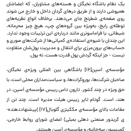
یک نظام باشگاه نخبگان و هسته­‌های مشاوران، که اعضاشان
همپوشی دارند و از طریق درهای گردان داخل و خارج می ­شوند
روی صفحه‌­ی شطرنج جای می­‌دهند. برخلاف انواع نظریه­‌های
توطئه‌­ی رایج، به­‌ویژه بین گروه‌های چپ، هیچ چیز محرمانه،
شیطانی، یا فراماسونری مانند درباره­‌ی این ترتیبات وجود ندارد.
این چندان با شیوه­‌ی استفاده­‌ی کمپانی‌­ها از شرکت­‌های صوری و
حساب­‌های برون­‌مرزی برای انتقال و مدیریت پول­‌شان متفاوت
نیست – جز این­که گردش پول قدرت هست، نه پول.
مؤسسه­‌ی آسپن[۱۶] باشگاهی بین ­المللی ویژه­‌ی نخبگان،
صاحبان شرکت­‌ها، بوروکرات­‌ها، و سیاست‌­مداران محلی است، با
حق ویژه در چند کشور. تارون داس رییس مؤسسه­‌ی آسپن، در
هند، است. گوتام تاپر رییس هیئت مدیره است. چند تن از
مقامات بالای مؤسسه­‌‌ی مک­کینزی گلوبال[۱۷] )پیشنهاددهنده‌‌­
ی کریدور صنعتی دهلی بمبئی) اعضای شورای روابط خارجی،
کمیسیون سه‌جانبه، و مؤسسه­‌ی آسپن هستند.