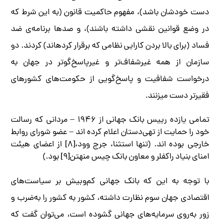
دست خودشان باشد)، مفهوم حاکمیت قانون (به ­این شرط که
در وضع قوانین نقشی داشته باشند)، و صدها برنامه­‌ی ضد
فساد (برای بالا بردن کارایی نظامی که برقرار کرده­اند) کردند. دو
سازمان از همه غیرشفاف­‌تر و غیرپاسخ‌گوتر در جهان به­‌
درخواست شفافیت و پاسخ‌گویی از حکومت­‌های کشورهای
فقیرتر دست می­زنند.
تمامی یازده رییس بانک جهانی از ۱۹۴۶ – مردانی که رسالت
خود را حمایت از تهی‌دستان اعلام کرده ­ا‌ند – عضو شورای روابط
خارجی بوده ­اند. (تنها استثنا، جرج وود،[۸] از اعضای هیئت
امنای بنیاد راکفلر و معاون بانک چیس منهتن[۹] بود.)
با توجه به­ این که بانک جهانی کم‌وبیش بر سیاست­‌های
اقتصادی جهان سوم نظارت داشته، کشور به­ کشور را به‌­ضرب و
زور به‌روی سرمایه­‌های جهانی گشوده است، می‌­توان گفت که