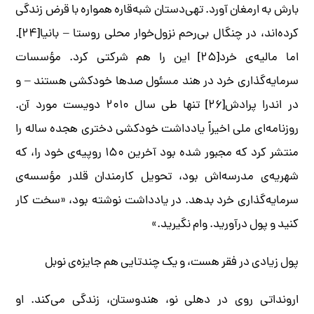
بارش به­ ارمغان آورد. تهی‌‌دستان شبه‌‌قاره همواره با قرض زندگی
کرده‌اند، در چنگال بی­‌رحم نزول­‌خوار محلی روستا – بانیا[۲۴].
اما مالیه‌ی خرد[۲۵] این­ را هم شرکتی کرد. مؤسسات
سرمایه‌‌گذاری خرد در هند مسئول صدها خودکشی هستند – و
در اندرا پرادش[۲۶] تنها طی سال ۲۰۱۰ دویست مورد آن.
روزنامه­‌‌ای ملی اخیراً یادداشت خودکشی دختری هجده ساله را
منتشر کرد که مجبور شده­ بود آخرین ۱۵۰ روپیه­‌ی خود را، که
شهریه­‌ی مدرسه­‌اش بود، تحویل کارمندان قلدر مؤسسه‌­ی
سرمایه­‌گذاری خرد بدهد. در یادداشت نوشته ­بود، «سخت کار
کنید و پول درآورید. وام نگیرید.»
پول زیادی در فقر هست، و یک چندتایی هم جایزه­‌ی نوبل
ارونداتی روی در دهلی نو، هندوستان، زندگی می­‌کند. او