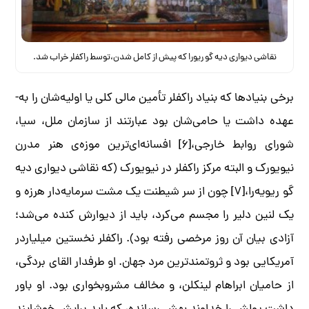
نقاشی دیواری دیه گو ریورا که پیش از کامل شدن،توسط راکفلر خراب شد.
برخی بنیادها که بنیاد راکفلر تأمین مالی کلی یا اولیه­‌شان را به­
عهده داشت یا حامی­‌شان بود عبارت­ند از سازمان ملل، سیا،
شورای روابط خارجی،[۶] افسانه‌­ای‌­ترین موزه‌­ی هنر مدرن
نیویورک و البته مرکز راکفلر در نیویورک (­که نقاشی دیواری دیه­‌
گو ریویه­‌را،[۷] چون از سر شیطنت یک مشت سرمایه­‌دار هرزه و
یک لنین دلیر را مجسم می‌­کرد، باید از دیوارش کنده می‌­شد؛
آزادی بیان آن روز ­مرخصی رفته بود). راکفلر نخستین میلیاردر
آمریکایی بود و ثروتمندترین مرد جهان. او طرفدار القای بردگی،
از حامیان ابراهام لینکلن، و مخالف مشروب­خواری بود. او باور