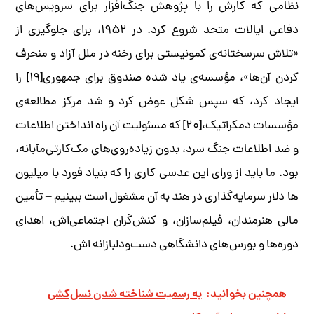
نظامی که کارش را با پژوهش جنگ‌­افزار برای سرویس­‌های
دفاعی ایالات متحد شروع کرد. در ۱۹۵۲، برای جلوگیری از
«تلاش سرسختانه­‌ی کمونیستی برای رخنه در ملل آزاد و منحرف
کردن آن­‌ها»، مؤسسه­‌ی یاد شده صندوق برای جمهوری[۱۹] را
ایجاد کرد، که سپس شکل عوض کرد و شد مرکز مطالعه­‌ی
مؤسسات دمکراتیک،[۲۰] که مسئولیت آن راه انداختن اطلاعات
و ضد اطلاعات جنگ سرد، بدون زیاده­‌روی‌­های مک‌کارتی‌‌مآبانه،
بود. ما باید از ورای این عدسی کاری را که بنیاد فورد با میلیون­‌
ها دلار سرمایه­‌گذاری در هند به­ آن مشغول است ببینیم – تأمین
مالی هنرمندان، فیلم­‌سازان، و کنش‌­گران اجتماعی­‌اش، اهدای
دوره­‌ها و بورس‌­های دانشگاهی دست‌ودل­بازانه ­اش.
همچنین بخوانید:
به رسمیت شناخته شدن نسل‌کشی