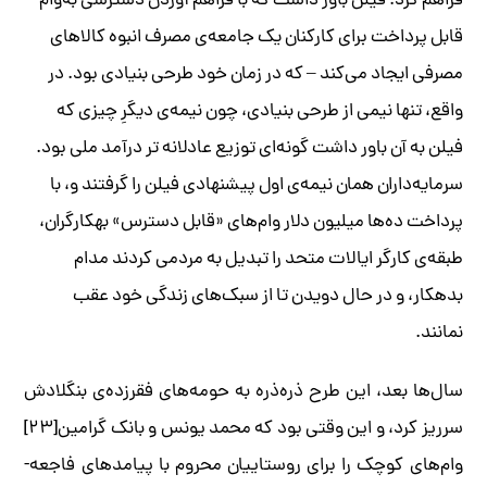
فراهم کرد. فیلن باور داشت که با فراهم آوردن دسترسی به­‌وام
قابل پرداخت برای کارکنان یک جامعه­‌ی مصرف انبوه کالاهای
مصرفی ایجاد می­‌کند – که در زمان خود طرحی بنیادی بود. در
واقع، تنها نیمی از طرحی بنیادی، چون نیمه­‌ی دیگرِ چیزی که
فیلن به آن باور داشت گونه‌­ای توزیع عادلانه ­تر درآمد ملی بود.
سرمایه­‌داران همان نیمه­‌ی اول پیشنهادی فیلن را گرفتند و، با
پرداخت ده­‌ها میلیون دلار وام­‌های «قابل دسترس» به­کارگران،
طبقه­‌ی کارگر ایالات متحد را تبدیل به­ مردمی کردند مدام
بدهکار، و در حال دویدن تا از سبک­‌های زندگی خود عقب
نمانند.
سال­‌ها بعد، این طرح ذره‌‌ذره به ­حومه‌­های فقرزده­‌ی بنگلادش
سرریز کرد، و این وقتی بود که محمد یونس و بانک گرامین[۲۳]
وام‌‌های کوچک را برای روستاییان محروم با پیامدهای فاجعه‌­