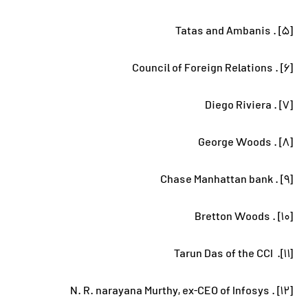
[۵] . Tatas and Ambanis
[۶] . Council of Foreign Relations
[۷] . Diego Riviera
[۸] . George Woods
[۹] . Chase Manhattan bank
[۱۰] . Bretton Woods
[۱۱]. Tarun Das of the CCI
[۱۲] . N. R. narayana Murthy, ex-CEO of Infosys