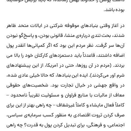
داشت پولش را خداوند بهش رسانده، که باید برایش خوشایند
بوده باشد.
در آغاز وقتی بنیادهای موقوفه­ شرکتی در ایالات متحد ظاهر
شدند، بحث تندی درباره­‌ی منشا، قانونی بودن، و پاسخ‌‌گو نبودن
آن­‌ها سر گرفت. نظر مردم این بود که اگر کمپانی­‌ها آن­قدر پول
اضافه داشتند، قاعدتاً باید دستمزدهای کارکنان خود را بالا می­‌
بردند. (مردم در آن روزها، حتی در آمریکا، از این پیشنهادهای
شرم ­آور می­‌کردند). ایده­ این بنیادها، که حالا خیلی عادی شده،
در واقع جهشی در خیال تجارت بود. شخصیت­‌های حقوقی
معاف از مالیات با منابع فراوان و مسئولیت تقریباً نامحدود –
کاملاً فعال مایشاء و کاملاً غیرشفاف – چه راهی بهتر از این برای
صرف کردن ثروت اقتصادی به منظور کسب سرمایه­‌ی سیاسی،
اجتماعی، و فرهنگی، برای تبدیل کردن پول به ­قدرت؟ چه راهی