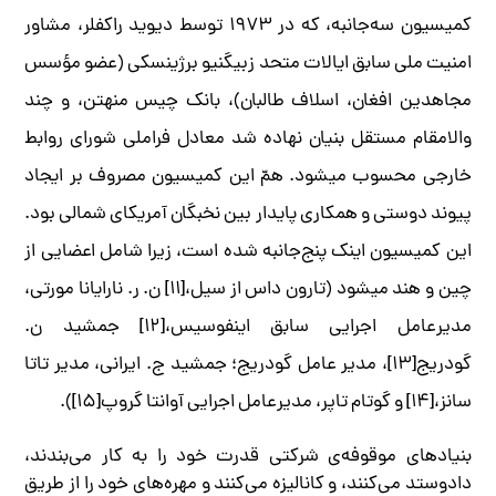
کمیسیون سه‌جانبه، که در ۱۹۷۳ توسط دیوید راکفلر، مشاور
امنیت ملی سابق ایالات متحد زبیگنیو برژینسکی (عضو مؤسس
مجاهدین افغان، اسلاف طالبان)، بانک چیس منهتن، و چند
والامقام مستقل بنیان نهاده شد معادل فراملی شورای روابط
خارجی محسوب می­شود. همّ این کمیسیون مصروف بر ایجاد
پیوند دوستی و همکاری پایدار بین نخبگان آمریکای شمالی بود.
این کمیسیون اینک پنج‌جانبه شده است، زیرا شامل اعضایی از
چین و هند می­شود (تارون داس از سیل،[۱۱] ن. ر. نارایانا مورتی،
مدیرعامل اجرایی سابق اینفوسیس،[۱۲] جمشید ن.
گودریج[۱۳]، مدیر عامل گودریج؛ جمشید ج. ایرانی، مدیر تاتا
سانز،[۱۴] و گوتام تاپر، مدیرعامل اجرایی آوانتا گروپ[۱۵]).
بنیادهای موقوفه­‌ی شرکتی قدرت خود را به­ کار می‌­بندند،
دادوستد می‌­کنند، و کانالیزه­ می­‌کنند و مهره­‌های خود را از طریق