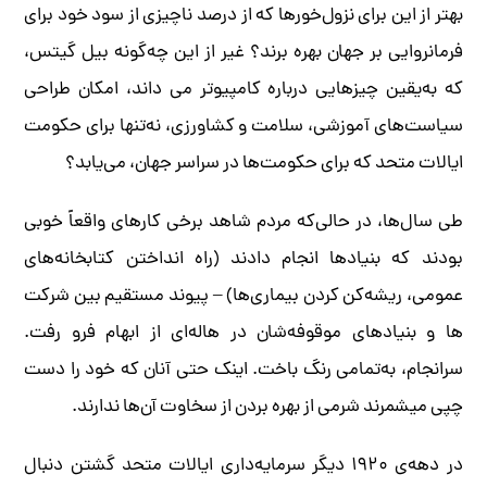
بهتر از این برای نزول­‌خورها که از درصد ناچیزی از سود خود برای
فرمانروایی بر جهان بهره برند؟ غیر از این چه‌‌گونه بیل گیتس،
که به­‌یقین چیزهایی درباره­ کامپیوتر می ­داند، امکان ­طراحی
سیاست­‌های آموزشی، سلامت و کشاورزی، نه‌تنها برای حکومت
ایالات متحد که برای حکومت­‌ها در سراسر جهان، می­‌یابد؟
طی سال­‌ها، در حالی­‌که مردم شاهد برخی کارهای واقعاً خوبی
بودند که بنیادها انجام دادند (راه انداختن کتابخانه­‌های
عمومی، ریشه‌کن کردن بیماری­‌ها) – پیوند مستقیم بین شرکت­‌
ها و بنیادهای موقوفه­‌شان در هاله‌‌ای از ابهام فرو رفت.
سرانجام، به­‌تمامی رنگ باخت. اینک حتی آنان که خود را دست
چپی می­شمرند شرمی از بهره بردن از سخاوت آن­‌ها ندارند.
در دهه­‌ی ۱۹۲۰ دیگر سرمایه­‌داری ایالات متحد گشتن دنبال