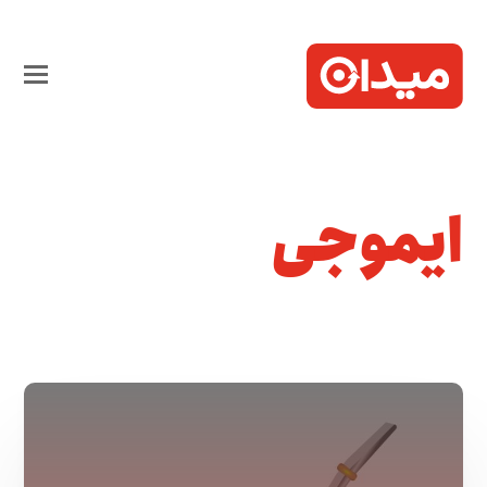
ایموجی