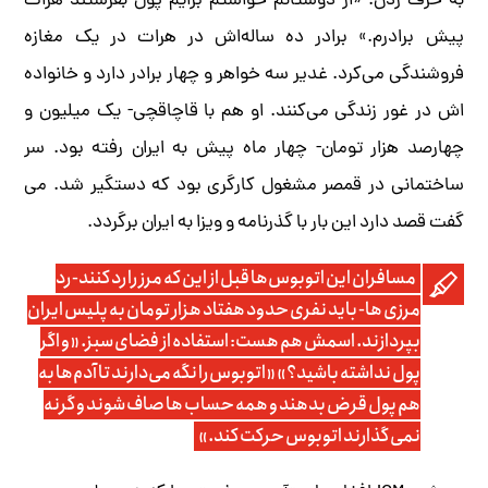
به حرف زدن. «از دوستانم خواستم برایم پول بفرستند هرات
پیش برادرم.» برادر ده ساله‌اش در هرات در یک مغازه
فروشندگی می‌کرد. غدیر سه خواهر و چهار برادر دارد و خانواده
اش در غور زندگی می‌کنند. او هم با قاچاقچی- یک میلیون و
چهارصد هزار تومان- چهار ماه پیش به ایران رفته بود. سر
ساختمانی در قمصر مشغول کارگری بود که دستگیر شد. می
گفت قصد دارد این بار با گذرنامه و ویزا به ایران برگردد.
مسافران این اتوبوس‌ها قبل از این که مرز را رد کنند- رد
مرزی ها- باید نفری حدود هفتاد هزار تومان به پلیس ایران
بپردازند. اسمش هم هست: استفاده از فضای سبز. «و اگر
پول نداشته باشید؟» «اتوبوس را نگه می‌دارند تا آدم‌ها به
هم پول قرض بدهند و همه حساب ها صاف شوند و گرنه
نمی گذارند اتوبوس حرکت کند.»