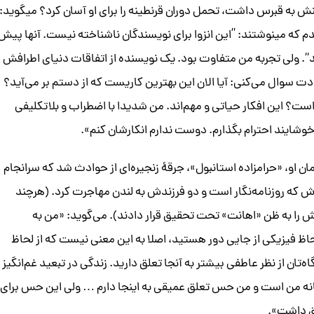
هنش به قبرس داشت، تحمل دوران قرنطینه را برای او آسان کرد؟ میگوید:
اندم که مینوشتند: ”این انزوا برای نویسندگان ناشناخته نیست. آنها پیش
ند“. ولی تجربه من متفاوت بود. یک نویسنده از اتفاقات دنیای اطرافش
ت سوال می‌کنی: آیا الان این بهترین کاریست که از دستم بر می‌آید؟
ست؟ این افکار حیاتی و مهم‌اند. من شدیدا با اضطراب و بلاتکلیفی
شایند احترام بگذارم. دوست ندارم انکارشان کنم».
ان او، «حرامزاده استانبول»، جرقۀ زنجیره‌ای از حوادث شد که سرانجام
رش که روزنامه‌نگار است و دو فرزندش به لندن مهاجرت کرد. (هرچند
ش را به ظن «اهانت» تحت تحقیق قرار دادند). می‌گوید: «من به
اظ فیزیکی از جایی دور هستید، اصلا به این معنی نیست که از لحاظ
‌تان از نظر عاطفی بیشتر به آنجا تعلق دارید. زندگی در تبعید غم‌انگیز
خانه من است و من حس تعلق عمیقی به اینجا دارم … ولی این حس برای
ق داشت».