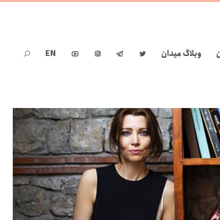
ن
وبلاگ میدان
EN




