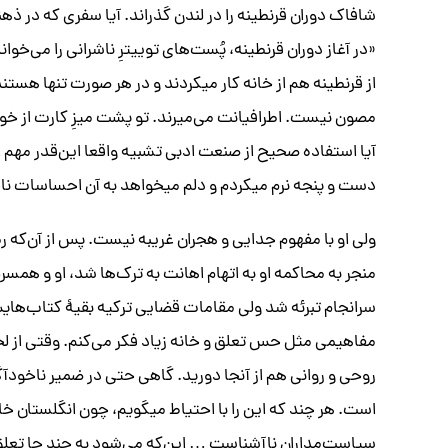
شافاک دوران قرنطینه را در لندن گذراند. آیا سفری که در ذ
«در آغاز دوران قرنطینه، پُست‌های توییترِ ناشرانی را می‌خو
از قرنطینه هم از خانه کار میکردند و در هر صورت تنها هست
مصون نیست. اطرافیانت می‌میرند. تو پشت میزِ کارت از خود
آیا استفاده صحیح از صنعت ادبی تشبیه واقعا این‌قدر مهم ا
دست و پنجه نرم میکردم و دلم میخواهد به آن احساسات ناخو
ولی او با مفهوم جدایی و هجران غریبه نیست. پس از آن‌که رم
منجر به محاکمه او به اتهام اهانت به ترک‌ها شد، او و همس
سرانجام تبرئه شد ولی مقامات قضایی ترکیه بقیهٔ کتاب‌های
مفاهیمی مثل حس تعلق و خانه زیاد فکر می‌کنم. وقتی از لح
روحی و روانی هم از آنجا دورید. گاهی حتی در ضمیر ناخودآگاه
است. هر چند که این را با احتیاط میگویم، چون انگلستان 
سیاست‌مداران ناآشناست … این‌که می‌شود به چند جا تعل