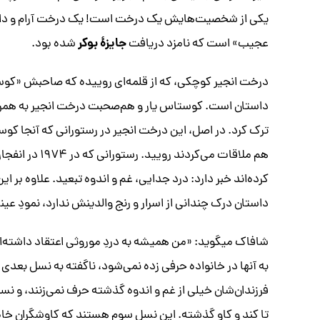
جایزۀ بوکر
عجیب» است که نامزد دریافت
شده بود.
درخت انجیر کوچکی، که از قلمه‌ای روییده که صاحبش «کوستا
داستان است. کوستاس یار و هم‌صحبت درخت انجیر به همراه
ترک کرد. در اصل، این درخت انجیر در رستورانی که آنجا کوس
هم ملاقات می‌ک
کرده‌اند خبر دارد: درد جدایی، غم و اندوه تبعید. علاوه بر ای
داستان درک چندانی از اسرار و رنج والدینش ندارد، نمودِ عی
شافاک میگوید: «من همیشه به دردِ موروثی اعتقاد داشته‌ام
به آنها در خانواده حرفی زده نمی‌شود، ناگفته به نسل بعدی 
فرزندان‌شان خیلی از غم و اندوه گذشته حرف نمی‌زنند، و 
تا کند و کاو گذشته. این نسل سوم هستند که کاوشگران خاط