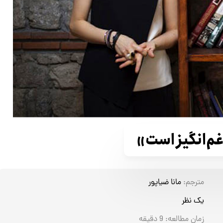
غم‌انگیز است»
مترجم:
مانا ضیاپور
یک نظر
زمان مطالعه:
9
دقیقه