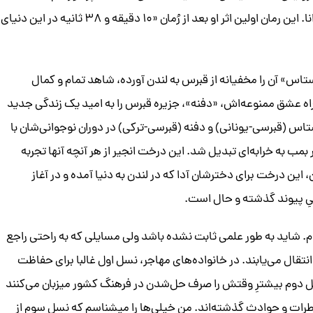
یکی از شخصیت‌هایش یک درخت است! یک درخت آرام و دانا. این رمان اولین اثر او بعد از رُمان «۱۰ دقیقه و ۳۸ ثانیه در این دنیای
س» آن را مخفیانه از قبرس به لندن آورده، شاهد تمام و کمال
 عشق ممنوعه‌اش، «دفنه»، جزیره قبرس را به امید یک زندگی جدید
تاس (قبرسی-یونانی) و دفنه (قبرسی-ترکی) در دوران نوجوانی‌شان با
ردند رویید. رستورانی که در ۱۹۷۴ در انفجار بمب به خرابه‌ای تبدیل شد. این درخت انجیر از هر آنچه آنها تجربه
ن، این درخت برای دخترشان آدا که در لندن به دنیا آمده و در آغاز
نیِ پیوند گذشته و حال است.
. شاید به طور علمی ثابت نشده باشد ولی مسایلی که به راحتی راجع
انتقال می‌یابند. در خانواده‌های مهاجر، نسل اول غالبا برای حفاظت
نسل دوم بیشترِ وقتش را صرف حل‌شدن در فرهنگ کشور میزبان می‌کنند
رات و حوادث گذشته‌اند. من خیلی‌ها را میشناسم که نسل سوم از