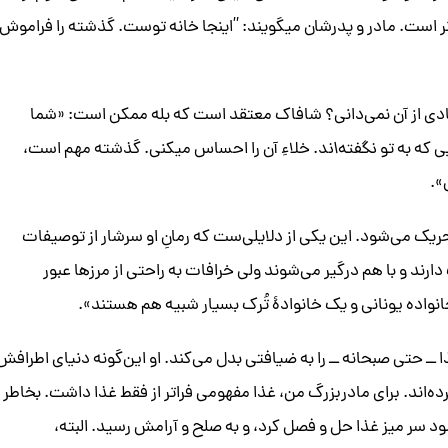
‌تر است. مادر و پدرشان میگویند: ”اینجا خانه توست. گذشته را فراموش
یادی از آن نمی‌دانی؟ شافاک معتقد است که بله ممکن است: «شما
ی که به تو
نگفته‌اند
. خلاءِ آن را احساس میکنی. گذشته مهم است،
».
ریک می‌شود. این یکی از دلایلی‌ست که رمانِ او سرشار از توصیفات
ند و با هم درگیر می‌شوند ولی خرافات به راحتی از مرزها عبور
نواده یونانی و یک خانوادۀ تُرک بسیار شبیه هم هستند».
ــ‌ حتی صبحانه ‌ــ‌ را به ضیافتی بدل می‌کند. او این‌گونه دنیای اطرافش
ده‌اند. برای مادربزرگ من، غذا مفهومی فراتر از فقط غذا داشت. بخاطر
د سر میز غذا حل و فصل کرد، و به صلح و آرامش رسید. البته،