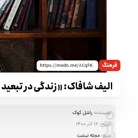
فرهنگ
الیف شافاک: «زندگی در تبعید 
نویسنده:
راشل کوک
تاریخ:
۱۶ آذر ۱۴۰۰
منبع:
مجله نبشت