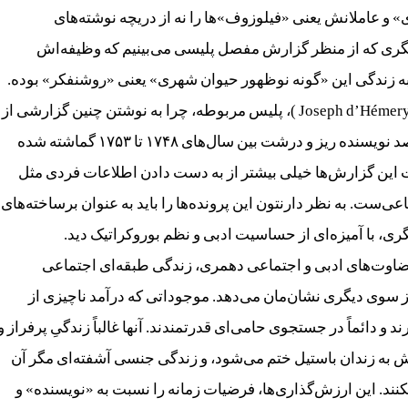
و عاملانش یعنی «فیلوزوف»ها را نه از دریچه‌ نوشته‌‌های‌
گری که از منظر گزارش مفصل پلیسی می‌بینیم که وظیفه‌اش
ه زندگی این «گونه‌ نوظهور حیوان شهری» یعنی «روشنفکر» بوده.
این که جوزف دهمری (Joseph d’Hémery )، پلیس مربوطه، چرا به نوشتن چنین گزارشی از
کار و زندگی بیش از پانصد نویسنده‌ ریز و درشت بین سال‌های ۱۷۴۸ تا ۱۷۵۳ گماشته شده
این گزارش‌ها خیلی بیشتر از به دست دادن اطلاعات فردی مثل
اعی‌ست. به نظر دارنتون این پرونده‌ها را باید به عنوان برساخته‌های
ری، با آمیزه‌ای از حساسیت ادبی و نظم بوروکراتیک دید.
ضاوت‌های ادبی و اجتماعی دهمری، زندگی طبقه‌ای اجتماعی
ز سوی دیگری نشان‌مان می‌دهد. موجوداتی که درآمد ناچیزی از
د و دائماً در جستجوی حامی‌ای قدرتمندند. آنها غالباً زندگیِ پرفراز و
 به زندان باستیل ختم می‌شود، و زندگی جنسی‌ آشفته‌ای مگر آن
کنند. این ارزش‌گذاری‌ها، فرضیات زمانه را نسبت به «نویسنده» و