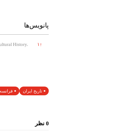
پانویس‌ها
ltural History.
۱
↑
تاریخ ایران
فرانسه
0 نظر