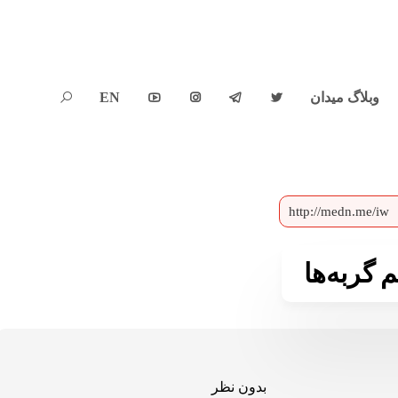
وبلاگ میدان
EN





 گربه‌ها
بدون نظر