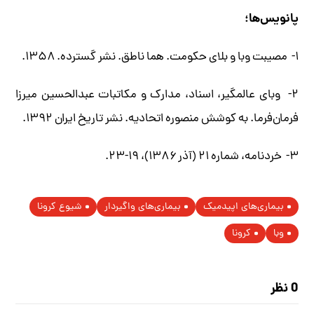
پانویس‌ها؛
۱- مصیبت وبا و بلای حکومت. هما ناطق. نشر گسترده. ۱۳۵۸.
۲- وبای عالمگیر، اسناد، مدارک و مکاتبات عبدالحسین میرزا
فرمان‌فرما. به کوشش منصوره اتحادیه. نشر تاریخ ایران ۱۳۹۲.
۳- خردنامه، شماره ۲۱ (آذر ۱۳۸۶)، ۱۹-۲۳.
بیماری‌های اپیدمیک
بیماری‌های واگیردار
شیوع کرونا
وبا
کرونا
0 نظر