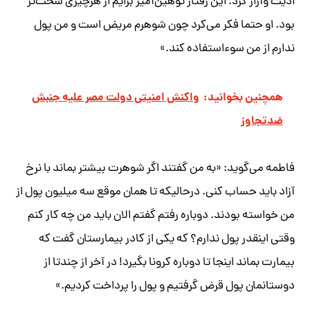
اذیت وآزار کرد. این رفتار توهین‌آمیز برایم از هرچیزی سخت‌تر
بود. او حتما فکر می‌کرد چون شوهرم مریض است و من پول
ندارم از من سوءاستفاده کند.»
همچنین بخوانید:
واکنش امنیتی دولت مصر علیه جنبش
ضدتجاوز
فاطمه می‌گوید: «به من گفتند اگر شوهرت بیشتر بماند با نرخ
آزاد باید حساب کنی. درحالیکه تا همان موقع سه میلیون پول از
من خواسته بودند. دوباره رفتم گفتم الان باید من چه کار کنم
وقتی اینقدر پول ندارم؟ که یکی از کادر بیمارستان گفت که
بیمارت بماند اینجا تا دوباره کرونا بگیرد! در آخر از چندتا از
دوستانمان پول قرض گرفتیم و پول را پرداخت کردیم.»