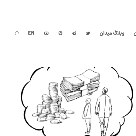
ن
وبلاگ میدان
EN




