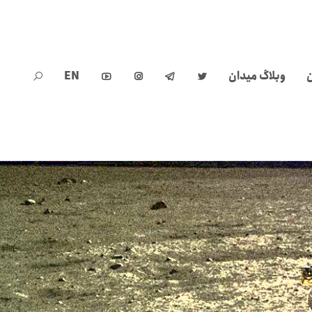
ن
وبلاگ میدان
EN




