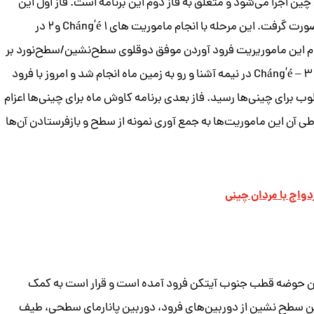
ضایی چین اجرا می‌شود و متعلق به فاز دوم این برنامه است. فاز اول این
برنامه برای دستیابی به فناوری ارسال فضاپیما به مدار ماه صورت گرفت. این مرحله با انجام ماموریت های Cháng’é ۱ و۲ در
ه بعدی و فاز دوم این ماموریریت فرود آوردن موفق دوقلوی سطح‌نشین/سطح‌نورد بر
ماه است. بخش اول این مرحله در سال ۲۰۱۳ با فرود موفق Cháng’é – ۳ در نیمه آشنا و رو به زمین ماه انجام شد و امروز با فرود
نجامی مطلوب برای چینی‌ها رسید. فاز بعدی برنامه کاوش ماه برای چینی‌ها اعزام
ن ماه است که در طی آن این ماموریت‌ها به جمع آوری نمونه از سطح و بازفرستادن آن‌ها
دواج با مردان چینی
ر دهانه‌ای به نام فون کارمان (Von Kármán) درون حوضه قطب جنوب آیتکن فرود آمده است و قرار است به کمک
 این سطح نشین از دوربین‌های فرود، دوربین پانارمای سطحی، طیف