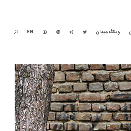
ن
وبلاگ میدان
EN




