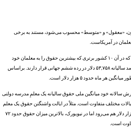
رد اشاره خانم براون، «معقول» و «متوسط» محسوب می‌شود، مستند به برخی
علمان در آمریکاست.
براساس گزارش اخیر مجمع جهانی اقتصاد در سال ۲۰۱۸ که در آن ۱۰ کشور برتری که بیشترین حقوق را به معلمان خود
می‌دهد، معرفی شده است، معلمان آمریکا با متوسط درآمد سالیانه ۵۳,۷۵۸ دلار در رده ششم جهانی قرار دارند‌. براساس
ر ماه حدود ۵ هزار دلار است.
رش سالانه خود میانگین ملی حقوق سالیانه یک معلمِ مدرسه دولتی
ق در ایالات مختلف متفاوت است. مثلاً در ایالت واشنگتن حقوق یک معلم
از پایه ۳۶ هزار دلار در سال شروع می‌شود و تا حدود ۵۲ هزار دلار هم می‌رود اما در نیویورک، بالاترین میزان حقوق حدود ۷۲
فاوت است.