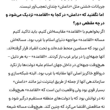
جریانات خشنی مثل «داعش» چندان تعجب‌آور نیست.
اما نگفتید که «داعش» در کجا به «القاعده» نزدیک می‌شود و
در چه مقطعی دور؟
اگر بخواهیم با «القاعده» مقایسه‌اش کنیم، باید تاکید کنیم
مساله «القاعده» مواجهه دنیای اسلام با غرب بود. مساله‌اش
این بود که مسلمین منحط شده‌اند و تحت انقیاد قرار گرفته‌اند.
آنها جبهه‌ای را در برابر غرب باز کردند. «القاعده» – به هر دلیل –
هیچ‌وقت جبهه‌ای در داخل جهان اسلام علیه دولت‌ها باز نکرد
درواقع خاکریز اصلی آنها مقابله با غرب بود. البته شبکه‌سازی و
سازماندهی آنها از جمله از طریق اینترنت نیز مانند «داعش»
بسیار قوی بود ولی واقعیت این است که «القاعده» هیچ‌وقت
نه در توانش بود که با دولت‌های منطقه مستقیم درگیر شود و
نه منافعش اقتضا می‌کرد که چنین کند. هیچ‌وقت مساله شیعه