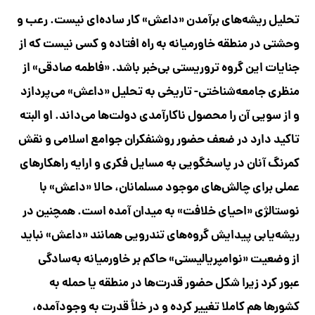
تحلیل ریشه‌های برآمدن «داعش» کار ساده‌ای نیست. رعب و
وحشتی در منطقه خاورمیانه به راه افتاده و کسی نیست که از
جنایات این گروه تروریستی بی‌خبر باشد. «فاطمه صادقی» از
منظری جامعه‌شناختی- تاریخی به تحلیل «داعش» می‏‌پردازد
و از سویی آن را محصول ناکارآمدی دولت‌ها می‌داند. او البته
تاکید دارد در ضعف حضور روشنفکران جوامع اسلامی و نقش
کمرنگ آنان در پاسخگویی به مسایل فکری و ارایه راهکار‌های
عملی برای چالش‌های موجود مسلمانان، حالا «داعش» با
نوستالژی «احیای خلافت» به میدان آمده است. همچنین در
ریشه‌یابی پیدایش گروه‌های تندرویی همانند «داعش» نباید
از وضعیت «نوامپریالیستی» حاکم بر خاورمیانه به‌سادگی
عبور کرد زیرا شکل حضور قدرت‌ها در منطقه یا حمله به
کشورها هم کاملا تغییر کرده و در خلأ قدرت به وجودآمده،