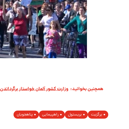
همچنین بخوانید:
وزارت کشور آلمان خواستار برگرداندن
برگزیت
بریستول
راهپیمایی
پناهجویان