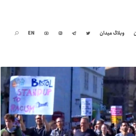
ن
وبلاگ میدان
EN




