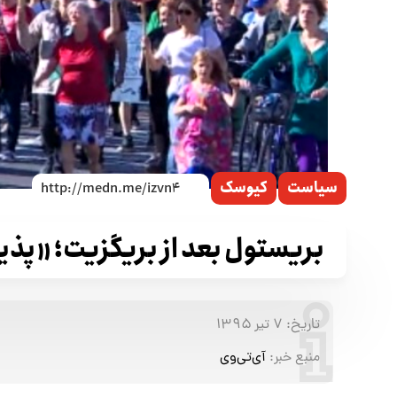
سیاست
کیوسک
بریستول بعد از بریگزیت؛ «پذی
تاریخ:
۷ تیر ۱۳۹۵
منبع خبر:
آی‌تی‌وی