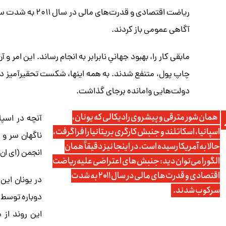
ریاضت اقتصادی و 
آگاهی عمومی باز کردند.
مابقی کار را، بهبود جهانیِ نابرابر به انجام رساند. این امر و
چاپ پول، متنفع شدند. به همه اینها، شکست تحقیرآمیز دکتر
دولت‌هایی وامانده برجای گذاشت.
همان شور مترقی و پیشروی رادیکالی که یونان،
آنچه در اسپا
اسپانیا، اسکاتلند و جنبش کارگری بریتانیا را فرا گرفت،
ناگهان سر و 
حالا به آمریکا رسیده است. در اینجا نیز دقیقاً همان
انجمن (ای ان کومو) که حالا ۳ شهر 
الگو را می‌توان دید: جنبش‌های اعتراضی علیه ریاضت
اقتصادی و قدرت‌های مالی در سال ۲۰۱۱ به شدت
در یونان این
سرکوب شدند.
دوباره توسط 
این روند از