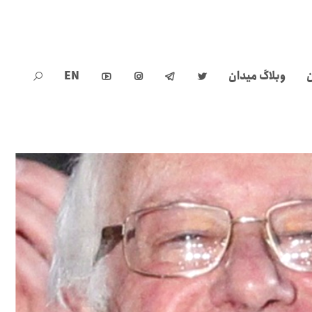
ن
وبلاگ میدان
EN




