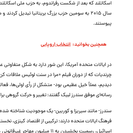
اسکاتلند که بعد از شکست رفراندوم، به حزب ملی اسکاتلند س
سال ۲۰۱۵ به سومین حزب بزرگ بریتانیا تبدیل کردن
پیوستند.
همچنین بخوانید:
انتخاب اروپایی
در ایالات متحده آمریکا، این شور دارد به شکل متفاوتی ع
چرندیات که از دوران فیلم «مرا در سنت لوئیس ملاقات ک
دیدیم، عملاً خیل عظیمی بود- متشکل از رأی اولی‌ها، فعال
رسانه‌ای موفق سندرز لبیک گفتند: تغییر و حرکت گروهی برا
سندرز- مانند سیریزا و کوربین- یک موجودیت شناخته شده 
فرهنگ ایالات متحده دارند: ترکیبی از اقتصاد کینزی، نخست
اسرائیل، رسمیت بخشیدن به ۱۱ میل