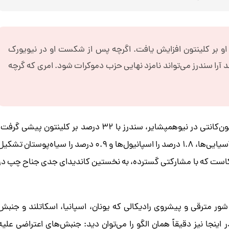
 او بر کلینتون افزایش یافت. اگرچه پس از شکست او در نیویورک
کمرنگ شده، اما هنوز هم با کسب حدود 60 درصد آرا سندرز می‌تواند نامزد نهایی حزب دموکرات شود. امری که گرچه
حتی لبنان هم به برنی سندرز رأی داد؛ در محله کوچک گرفتون‌کانتی در نیوهمپشایر، سندرز با ۳۲ درصد بر کلینتون پیشی گرف
۹۴ درصد از ساکنان این ناحیه را سفیدپوستان، ۳ درصد را آسیایی‌ها، ۱.۸ درصد را اسپانیول‌ها و ۰.۹ درصد را سیاه‌پوستان تشک
ست که با مشارکتی گسترده، به نخستین کاندیدای جدی جناح چپ در
ر مترقی و پیشروی رادیکالی که یونان، اسپانیا، اسکاتلند و جنبش
ر اینجا نیز دقیقاً همان الگو را می‌توان دید: جنبش‌های اعتراضی علیه