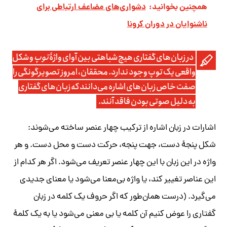
همچنین بخوانید:
دشواری‌های مضاعف ارتباطی برای
ناشنوایان در دوران کرونا
در زبان‌‏های گفتاری هیچ شباهتی بین آوای واژۀ
توپ
و شکل
واقعی یک توپ وجود ندارد. محققان، امروز تصویرگونگی را
صفت خاص زبان‏‌های اشاره می‌‏دانند که زبان‏‌های گفتاری
به دلیل صوتی بودن فاقد آنند.
اشارات در زبان اشاره از ترکیب چهار عنصر ساخته می‌‏شوند:
شکل
پنجۀ دست،
جهت
پنجه،
حرکت
دست و
محل
دست. و هر
واژه در این زبان با این چهار عنصر تعریف می‌‏شود. اگر هر کدام از
این عناصر تغییر کند، یا واژه بی‌معنا می‌‏شود یا معنای جدیدی
می‌‏گیرد. (درست همان‌طور که اگر حروف یک کلمه در زبان
گفتاری را عوض کنیم آن کلمه یا بی معنی می‌‏شود یا به یک کلمۀ