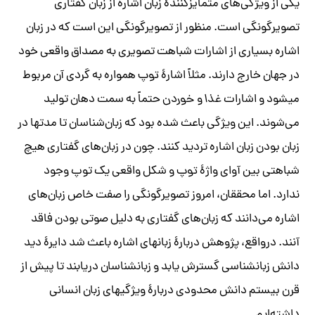
یکی از ویژگی‌های متمایزکنندۀ زبان اشاره از زبان گفتاری
تصویرگونگی است. منظور از تصویرگونگی این است که در زبان‏
اشاره بسیاری از اشارات شباهت تصویری به مصداق واقعی خود
در جهان خارج دارند. مثلاً اشارۀ
توپ
همواره به گردی آن مربوط
می
اشارات
غذا
و
خوردن
حتماً به سمت دهان تولید
می‌‏شوند. این ویژگی باعث شده بود که زبان
شناسان تا مدت
‎ها در
ز
بان بودن زبان اشاره تردید کنند. چون در زبان‌‏های گفتاری هیچ
شباهتی بین آوای واژۀ
توپ
و شکل واقعی یک توپ وجود
ندارد. اما محققان، امروز تصویرگونگی را صفت خاص زبان‏‌های
اشاره می‌‏دانند که زبان‏‌های گفتاری به دلیل صوتی بودن فاقد
آنند. درواقع، پژوهش دربارۀ زبانهای اشاره باعث شد دایرۀ دید
دانش زبانشناسی گسترش یابد و زبانشناسان دریابند تا پیش از
قرن بیستم دانش محدودی دربارۀ ویژگیهای زبان انسانی
داشته‌ایم.