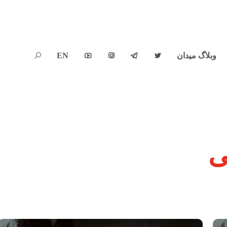
وبلاگ میدان
EN





ی