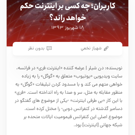
کاربران؛ چه کسی بر اینترنت حکم
خواهد راند؟
۱۸ شهریور ۱۳۹۳
شهباز نخعي
بدون نظر
نویسنده: دن شیلر | عرضه کننده «اینترنت فری» در فرانسه،
سایت ویدیویی «یوتیوب» متعلق به «گوگل» را به زیاده
خواهی متهم می کند و با مسدود کردن تبلیغات «گوگل» به
منظور مقابله به مثل، سر و صدا به راه انداخته است. «فری»
با این کار «بی طرفی اینترنت» -یکی از موضوع های گفتگو در
دسامبر گذشته در کنفرانس دوبی- را مختل کرده است.
موضوع اصلی این کنفرانس قیمومیت ایالات متحده بر
شبکه جهانی [اینترنت] بود.