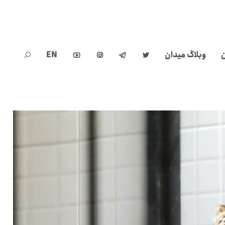
ن
وبلاگ میدان
EN




