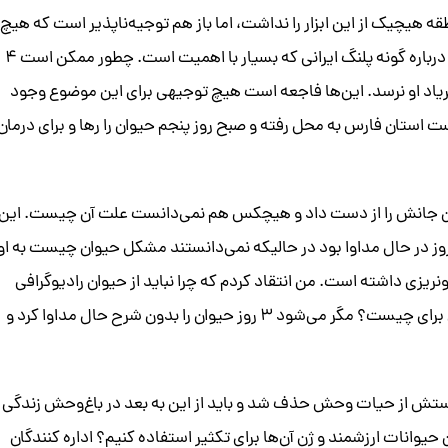
ه هیچیک از این ابزار را نداشت، اما باز هم توجیه‌ناپذیر است که هیچ
فردی از تهران با امکانات لازم به محل اعزام نشده است. آنهم درباره گونه پلنگ ایرانی که بسیار با اهمیت است. چطور ممکن است ۴
ه فریاد او نرسد. این‌ها فاجعه است هیچ توجیهی برای این موضوع وجود
اداره محیط زیست استان فارس به محل رفته و صبح روز پنجم حیوان را رها و برای درمان
ران جانش را از دست داد و هیچکس هم نمی‌دانست علت آن چیست. این
روز در حال مداوا بود در حالیکه نمی‌دانستند مشکل حیوان چیست به او
ریزی داشته است. من انتقاد کردم که چرا نباید از حیوان رادیوگرافی
شود یا آزمایش خون از او گرفته شود. منابع کمک تشخیصی برای چیست؟ مگر می‌شود ۳ روز حیوان را بدون شرح حال مداوا کرد و
ستش از حیات وحش حذف شد و باید از این به بعد در باغ‌وحش زندگی
 حیوانات ارزشمند و ژن آن‌ها برای تکثیر استفاده کنیم؟ اداره کنندگان