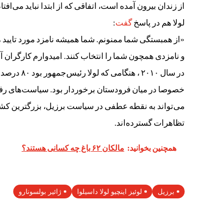
از زندان بیرون آمده‌ است، اتفاقی که از ابتدا نباید می‌افتاد
لولا هم در پاسخ
گفت
:
«از همبستگی شما ممنونم. شما همیشه نامزد مورد تایید من
و نامزدی همچون شما را انتخاب کنند. امیدوارم کارگران آ
در سال ۲۰۱۰
خصوصا در میان فرودستان برخوردار بود. سیاست‌های رفاهی 
می‌تواند به نقطه عطفی در سیاست برزیل، بزرگترین کشور 
تظاهرات گسترده‌اند.
همچنین بخوانید:
مالکان ۶۲ باغ چه کسانی هستند؟
برزیل
لوئیز اینچیو لولا داسیلوا
ژائیر بولسونارو