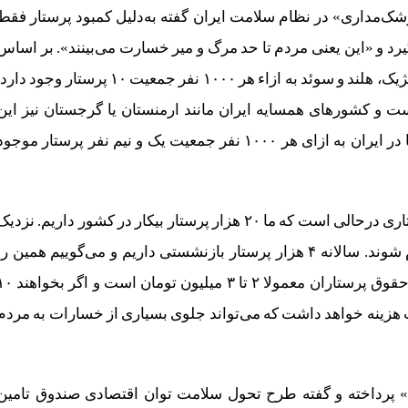
ک‌مداری» در نظام سلامت ایران گفته به‌دلیل کمبود پرستار فقط
‌گیرد و «این یعنی مردم تا حد مرگ و میر خسارت می‌بینند». بر اساس
آماری که محمد شریفی‌مقدم ارائه کرده، در کشورهای بلژیک، هلند و سوئد به ازاء هر ۱۰۰۰ نفر جمعیت ۱۰ پرستار وجود دا
توسط در استاندارد جهانی ۶ پرستار است و کشورهای همسایه ایران مانند ارمنستان یا گرجستان نیز این
جمعیت پرستار ۶ نفره را طبق استاندارد دارا هستند. اما در ایران به ازای هر ۱۰۰۰ نفر جمعیت یک و نیم نفر پرستار موجو
دبیر کل خانه پرستار اعلام کرده «این کمبود در کادر پرستاری درحالی است که ما ۲۰ هزار پرستار بیکار در کشور داریم. نزدی
به دوسال است که منتظریم تا ۱۰ هزار پرستار استخدام شوند. سالانه ۴ هزار پرستار بازنشستی داریم و می‌گوییم همین ر
جایگزین کنید تا وضعیت رسیدگی به بیماران بدتر نشود. حقوق پرستاران معمولا ۲ تا ۳ میلیون تو
، سالانه ۶۰۰ میلیارد برای دولت هزینه خواهد داشت که می‌تواند جلوی بسیاری از خسارات به مردم
» پرداخته و گفته طرح تحول سلامت توان اقتصادی صندوق تامین