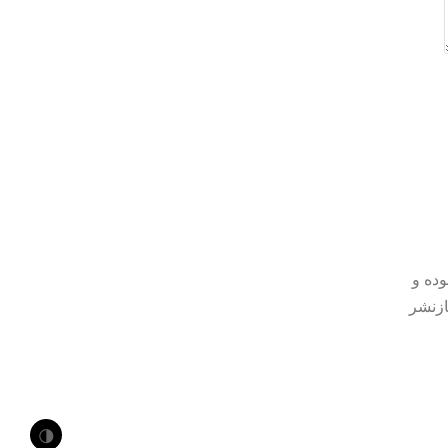
وده و
ازنشر
🌗