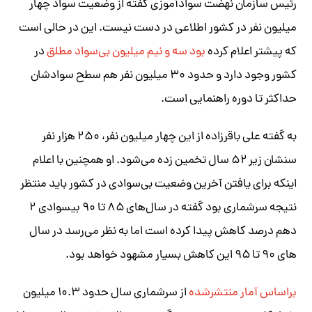
رئیس سازمان نهضت سوادآموزی گفته از وضعیت سواد چهار
میلیون نفر در کشور اطلاعی در دست نیست. این در حالی است
که پیشتر اعلام کرده
بود سه و نیم میلیون بی‌سواد مطلق
در
کشور وجود دارد و حدود ۳۰ میلیون نفر هم سطح سوادشان
حداکثر تا دوره راهنمایی است.
به گفته علی باقرزاده ﺍﺯ ﺍﯾﻦ ﭼﻬﺎﺭ ﻣﯿﻠﯿﻮﻥ ﻧﻔﺮ، ۲۵۰ ﻫﺰﺍﺭ ﻧﻔﺮ
ﺳﻨ‌‌‌‌ﺸﺎﻥ ﺯﯾﺮ ۵۲ سال ﺗﺨﻤﯿﻦ ﺯﺩﻩ می‌شود. او همچنین با اعلام
اینکه برای یافتن آخرین وضعیت بی‌سوادی در کشور باید منتظر
نتیجه سرشماری بود گفته در سال‌های ۸۵ تا ۹۰ بیسوادی ۲
دهم درصد کاهش پیدا کرده است اما به نظر می‌رسد در سال
های ۹۰ تا ۹۵ این کاهش بسیار مشهود خواهد بود.
براساس آمار منتشرشده
از سرشماری سال حدود ۱۰.۳ میلیون