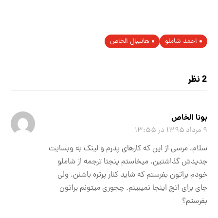
احمد شاملو
هانیبال الخاص
2 نظر
بونا الخاص
۹ مرداد ۱۳۹۵ در ۱۳:۵۵
سلام، مرسی از این که کارهای پدرم و لینک به وبسایت
جدیدش گذاشتین. میخاستم پنجتا ترجمه از شاملو
خودم براتون بفرستم که شاید کنار پرتره باشنن. ولی
جای برای اتچ اینجا نمیبینم. چجوری میتونم براتون
بفرستم؟