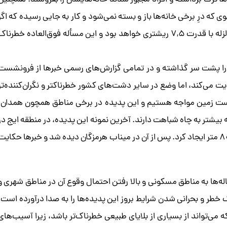
ا ترک برداشته و افراد مجبور شدند خانه‌هایشان را بفروشند. همچنین
 که درِ برخی خانه‌ها باز و بسته نمی‌شود و کار به جایی رسیده که اگر
زلزله‌ای با قدرت ۵ ریشتر رخ دهد خسارتش به اندازه یک زلزله با قدرت ۷,۵ ریشتری خواهد بود و این مسأله فوق‌العاده خطرنا
را پشت سر گذاشته و در تمامی گزارش‌های رسمی خبرها از فرونشست
حکایت می‌کند، اما وضع در سایر دشت‌های کشور خطرناکتر و نگران‌کننده‌تر
 با پدیده فرونشست زمین مواجه هستیم و این پدیده در برخی مناطق همچون همدان،
بیشتر به چاه شباهت دارند. آخرین نمونه این پدیده، در منطقه ایج در
نزدیکی استهبان استان فارس رخ داد که فروچاله‌ای با عمق ۸۰ متر ایجاد کرد. پس از آن در میناب هرمزگان دیده شد و خبرها حکای
ه‌ها به مناطق مسکونی و بالا رفتن احتمال وقوع آن در مناطق شهری و
 خطر و بحرانی شدن شرایط بروز این پدیده‌ها را به صدا درآورده است.
 می‌تواند از بسیاری از بلایای طبیعی خطرناک‌تر باشد، زیرا آسیب‌های