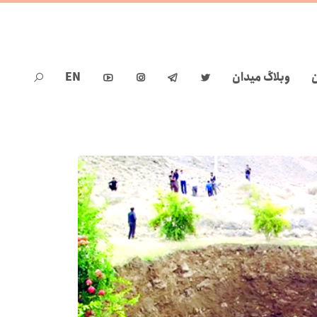
ن
وبلاگ میدان
EN




