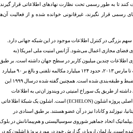
 کنند تا به طور رسمی تحت نظارت نهادهای اطلاعاتی قرار گیرند.
 رسمی قرار نگیرند، غیرقانونی خوانده شده و از فعالیت آن‌ها
، سهم بزرگی در کنترل اطلاعات موجود در این شبکه جهانی دارد.
ی فضای مجازی اعمال می‌شود. آژانس امنیت ملی امریکا (به
دی بر روی اطلاعات چندین میلیون کاربر در سطح جهان داشته است. بر طبق
گفته‌ی ادوارد اسنودن، در فاصله زمانی بین ماه‌های فوریه تا مارس ۲۰۱۳، حدود ۱۲۴ میلیارد مکالمه تلفنی و بالغ بر ۹۰ میلیارد
دیتای کامپیوتری از کاربران سراسر دنیا توسط ان‌اس‌ای ضبط و طبقه‌بندی شده است. همچنین گفته شده درسال ۱۹۹۹ این
شته از طریق یک سوراخ امنیتی در ویندوز ان‌تی به اطلاعات
کاربران دسترسی پیدا کند. همچنین امریکا یکی از اعضای اصلی پروژه اشلون (ECHELON) است. اشلون یک شبکهٔ اطلاعاتی
یا، نیوزلند و کانادا نیز در آن عضو هستند. بر طبق اسنادی در
دیپلماتیک اتحاد جماهیر شوروی سوسیالیستی و هم‌پیمانانش در بلوک
ل ۱۹۶۰ میلادی پایه‌گذاری شده است. پارلمان اروپا در گزارش خود در مورد پروژهٔ اشلون که در