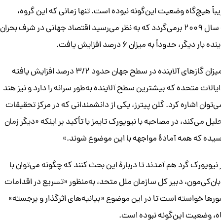
بی منتشر نشد. تقریباً هیچ‌گاه وضعیت این‌گونه نبوده است. تنها زمانی که این گروه،
کاهش در میزان نشر گاز دی‌اکسید کربن را گزارش کرده‌اند به سال ۲۰۰۹ برمی‌گردد که به نظر می‌رسید اقتصاد جهانی در شرف بحران
 حدوداً به میزان ۶ درصد افزایش یافت.
بر اساس آخرین گزارش این گروه کارشناسی، در سال ۲۰۱۳ میزان گازهای آلاینده در سطح جهان حدود ۳/۲ درصد افزایش یافته
لات متحده که بیشترین سطح آلاینده به‌طور سرانه را دارد و نیز هند
 می‌توان اشاره کرد. گلن پیترز، یکی از دانشمندانی که در مرکز تحقیقات
ل می‌کند، در مصاحبه با نیویورک تایمز با تأکید بر اینکه «دیگر زمان
رسیده که همه آمادۀ مواجهه با این موضوع شوند.»
نیویورک گرد هم آمدند تا دربارۀ این بحث کنند که چگونه می‌توان با
بان‌کی‌مون، دبیر کل سازمان ملل متحد، به‌منظور «تسریع در اقدامات
رها خواسته است تا در این موضوع «بیانیه‌های اثرگذار و برجسته»
گاه، وضعیت این‌گونه نبوده است.