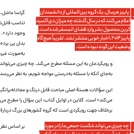
پاییز هرسال، یک گروه بین‌المللی از دانشمندان
گراسا ماشل، 
اعلام می‌کنند که در سال گذشته چه میزان دی‌اکسید
تناسب قابل‌ت
کربن محصول بشر وارد فضای اتمسفر شده است.
وجود دارد». 
پاییز ۲۰۱۴، اخبار خوبی منتشر نشد. تقریباً هیچ‌گاه
بدان پی برده
وضعیت این‌گونه نبوده است.
به‌صورت غیرمت
و رویکردمان به این مسئله مطرح می‌کند. چه چیزی می‌توان
به‌جای آنکه با مسئله به‌درستی مواجه شویم، به نظر می‌رس
این سؤالات هستۀ اصلی مباحث قابل درنگ و مجادله‌برانگیز ن
می‌کند» است. کلاین در اوایل کتاب، این سؤال را مطرح م
برخلاف جهت رویکردی است که گروه کشورهای بزرگ دربارۀ آ
چه چیزی می‌تواند شکست جمعی ما را در مورد
بر اساس نظر 