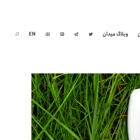
ن
وبلاگ میدان
EN




