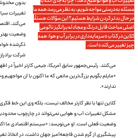
تغییرات آب و هوا توضیح دهد؟ چرا به‌جای آنکه با
بدون مخدوش ک
مسئله به‌درستی مواجه شویم، به نظر می‌رسد همه ما
تغییرات سیا
در حال بدتر کردن شرایط هستیم؟ این سؤالات هستۀ
می‌کند، اقتصا
اصلی مباحث قابل درنگ و مجادله‌برانگیز نائومی
وضعیت بهتری 
کلاین در کتاب «سرمایه‌داری در برابر آب و هوا: همه
چیز تغییر می‌کند» است.
ذکرشده خواهد
شرکت برادران
می‌کنند. رئیس‌جمهور سابق آمریکا، جیمی کارتر اخیراً در اظ
«مایلم بگویم بزرگ‌ترین مانعی که ما اکنون با آن مواجهیم و
ندارند».
کلاین تنها با نظر کارتر مخالف نیست، بلکه وی این خط فکری 
مشکل تغییرات آب و هوایی نمی‌تواند در چارچوب محدود
وضعیت فعلی است. او می‌نویسد: «سیستم اقتصادی ما اکنون
پیشگیری از گرم شدن فاجعه‌آمیز جهان داشت، در اتخاذ تغی