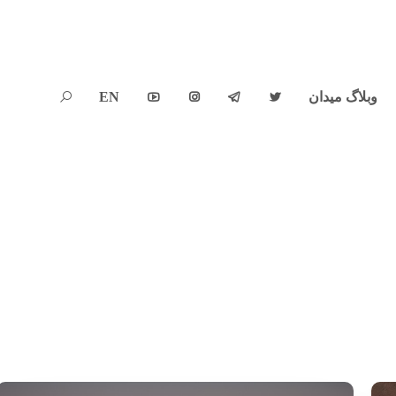
وبلاگ میدان
EN




