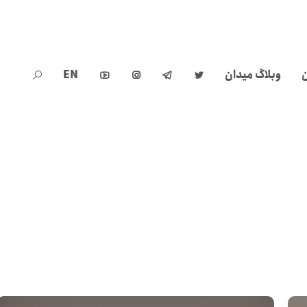
ن
وبلاگ میدان
EN




