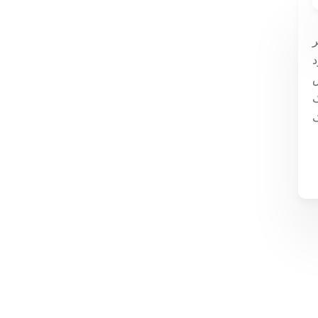
ر
د
ش
ک