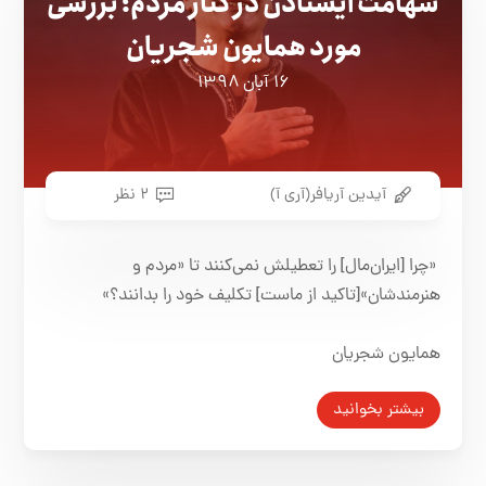
شهامت ایستادن در کنار مردم؛ بررسی
مورد همایون شجریان
۱۶ آبان ۱۳۹۸
آیدین آریافر(آری آ)
۲ نظر
«چرا [ایران‌مال] را تعطیلش نمی‌کنند تا «مردم و
هنرمندشان»[تاکید از ماست] تکلیف خود را بدانند؟»
همایون شجریان
بیشتر بخوانید