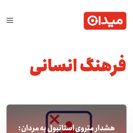
فرهنگ انسانی
هشدار متروی استانبول به مردان: