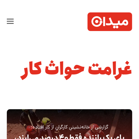
غرامت حواث کار
گزارشی از خانه‌نشینیِ کارگرانِ از کار افتاده؛
پای یک راننده فقط ۴۰ درصد می‌ارزد،