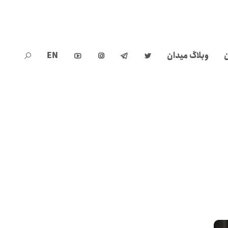
ن
وبلاگ میدان
EN




