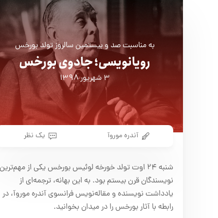
به مناسبت صد و بیستمین سالروز تولد بورخس
رویانویسی؛ جادوی بورخس
۳ شهریور ۱۳۹۸
آندره موروآ
یک نظر
شنبه ۲۴ اوت تولد خورخه لوئیس بورخس یکی از مهم‌ترین
نویسندگان قرن بیستم بود. به این بهانه، ترجمه‌ای از
یادداشت نویسنده و مقاله‌نویس فرانسوی آندره موروآ، در
رابطه با آثار بورخس را در میدان بخوانید.