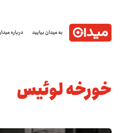
به میدان بیایید
درباره میدا
خورخه لوئیس