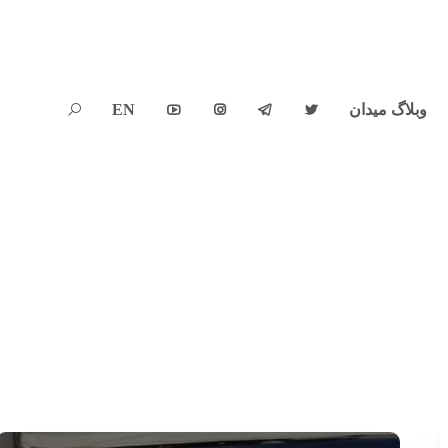
وبلاگ میدان
EN




