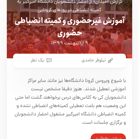
گزارش «میدان» از احضار دانشجویان دانشگاه امیرکبیر به
کمیته انضباطی در روزهای کرونایی
آموزش غیرحضوری و کمیته انضباطی
حضوری
۹ اردیبهشت ۱۳۹۹
نیلوفر حامدی
یک نظر
با شیوع ویروس کرونا دانشگاه‌ها نیز مانند سایر مراکز
آموزشی تعطیل شدند. هنوز دقیقا مشخص نیست
دانشجویان کی به کلاس‌های درس برخواهند گشت اما حتی
این وضعیت هم باعث تعطیلی کمیته‌های انضباطی نشده و
کمیته انضباطی دانشگاه امیرکبیر مشغول احضار دانشجویان
و برگزاری جلسات است.
بیشتر بخوانید