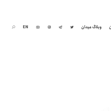
ن
وبلاگ میدان
EN




