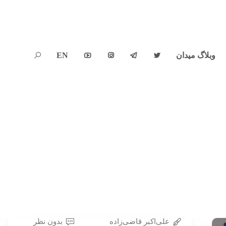
وبلاگ میدان
EN





علی‌اکبر قاضی‌زاده
بدون نظر