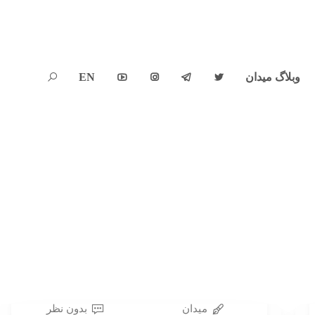
وبلاگ میدان
EN





میدان
بدون نظر