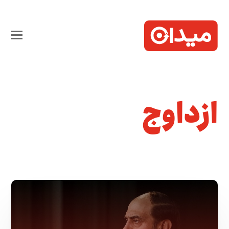
ازداوج