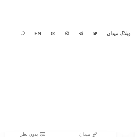
وبلاگ میدان
EN





میدان
بدون نظر