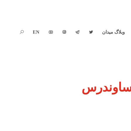
وبلاگ میدان
EN





 ساوندرس